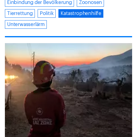
Einbindung der Bevölkerung
Zoonosen
Tierrettung
Politik
Katastrophenhilfe
Unterwasserlärm