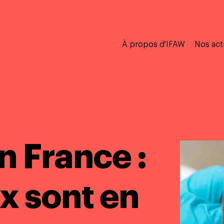
À propos d'IFAW
Nos act
n France :
x sont en