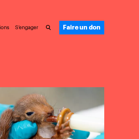
Faire un don
ions
S’engager