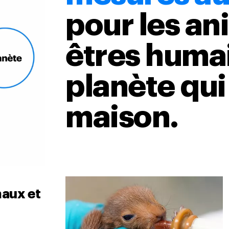
pour les an
êtres humai
planète qui
maison.
maux et