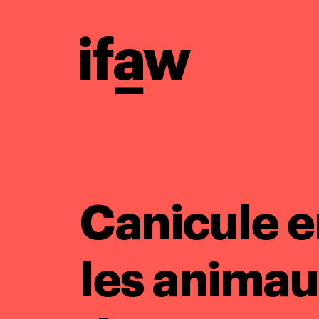
Canicule e
les animau