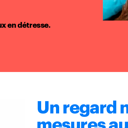
ux en détresse.
Un regard n
mesures au