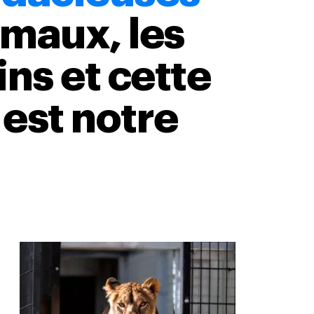
imaux, les
ns et cette
 est notre