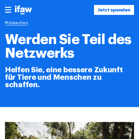
Jetzt spenden
Mitmachen
Werden Sie Teil des
Netzwerks
Helfen Sie, eine bessere Zukunft
für Tiere und Menschen zu
schaffen.