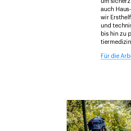
um sicherz
auch Haus-
wir Ersthe
und techni
bis hin zu
tiermedizin
Für die Ar