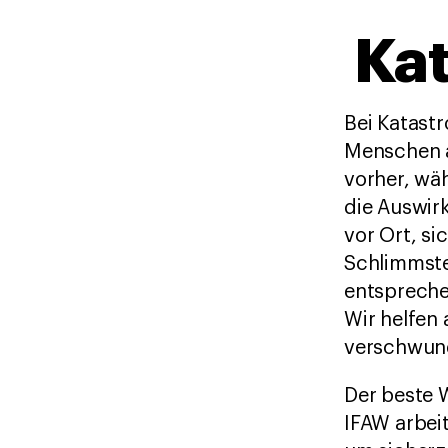
Ka
Bei Katast
Menschen a
vorher, wäh
die Auswir
vor Ort, si
Schlimmste 
entspreche
Wir helfen
verschwund
Der beste 
IFAW arbei