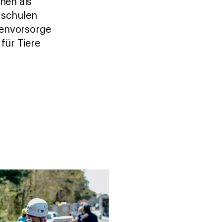
hen als
 schulen
henvorsorge
für Tiere