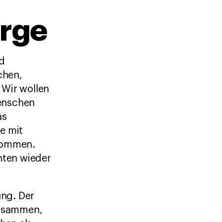
rge
d
chen,
 Wir wollen
Menschen
as
e mit
 kommen.
hten wieder
ung. Der
zusammen,