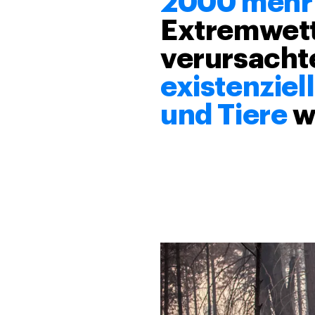
2000 mehr 
Extremwett
verursacht
existenzie
und Tiere
we