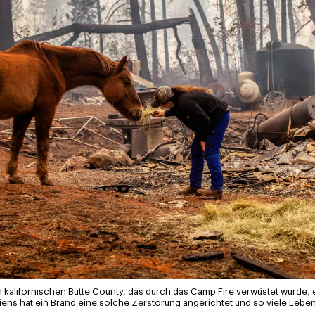
d im kalifornischen Butte County, das durch das Camp Fire verwüstet wurd
iens hat ein Brand eine solche Zerstörung angerichtet und so viele Lebe