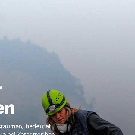
r
en
sräumen, bedeutet