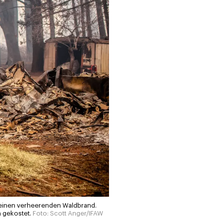
e, einen verheerenden Waldbrand.
n gekostet.
Foto: Scott Anger/IFAW