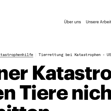
Über uns
Unsere Arbei
atastrophenhilfe
Tierrettung bei Katastrophen - U
iner Katastr
n Tiere nic