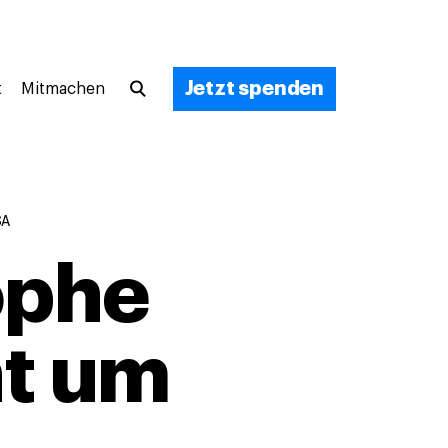
Jetzt spenden
t
Mitmachen
SA
ophe
ht um