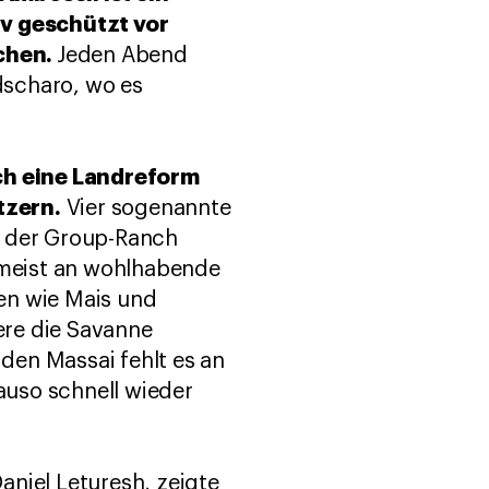
iv geschützt vor
achen.
Jeden Abend
dscharo, wo es
ch eine Landreform
tzern.
Vier sogenannte
r der Group-Ranch
e meist an wohlhabende
en wie Mais und
ere die Savanne
 den Massai fehlt es an
uso schnell wieder
aniel Leturesh, zeigte