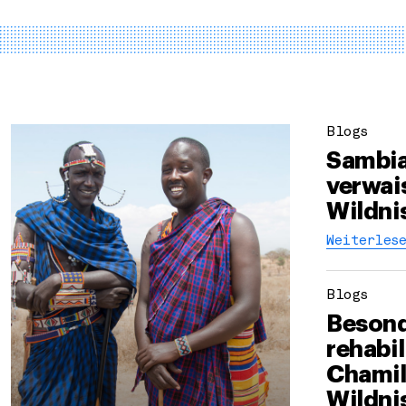
Blogs
Sambia
verwais
Wildni
Weiterlese
Blogs
Besond
rehabil
Chamil
Wildni