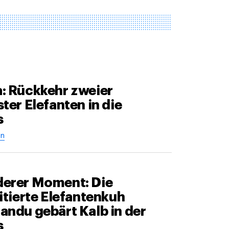
: Rückkehr zweier
ter Elefanten in die
s
n
erer Moment: Die
itierte Elefantenkuh
andu gebärt Kalb in der
s