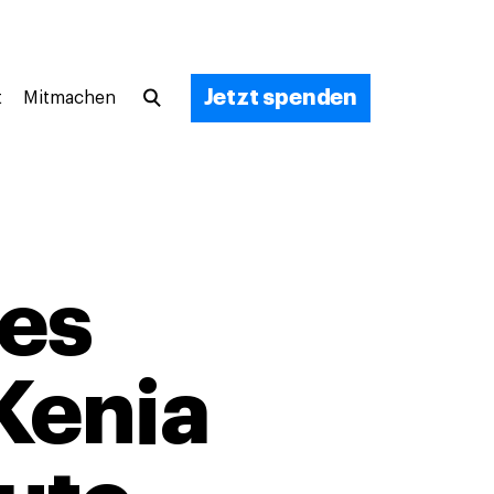
Jetzt spenden
t
Mitmachen
nes
Kenia