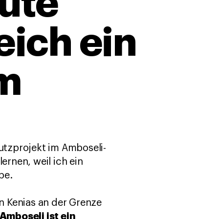
eute
eich ein
m
hutzprojekt im Amboseli-
ernen, weil ich ein
be.
n Kenias an der Grenze
Amboseli ist ein