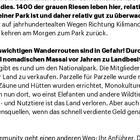
ies. 1400 der grauen Riesen leben hier, relat
leiner Park ist und daher relativ gut zu überw
 auf jahrhundertealten Wegen Richtung Kiliman
d kehren am Morgen zum Park zurück.
swichtigen Wanderrouten sind in Gefahr! Dur
ll nomadischen Massai vor Jahren zu Landbesi
ibt es rund um den Nationalpark. Die Mitgliede
 Land zu verkaufen. Parzelle für Parzelle wurd
 Zäune und Hütten wurden errichtet, Monokultur
un dort, wo einst Elefanten und andere Wildti
d- und Nutztiere ist das Land verloren. Aber auch
squellen, wenn das schnell verdiente Geld gena
munity geht einen anderen Weg: Ihr Anführer, D