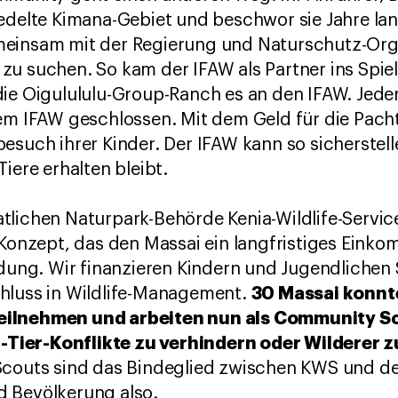
edelte Kimana-Gebiet und beschwor sie Jahre lan
meinsam mit der Regierung und Naturschutz-Org
u suchen. So kam der IFAW als Partner ins Spiel.
ie Oigulululu-Group-Ranch es an den IFAW. Jede
em IFAW geschlossen. Mit dem Geld für die Pacht 
esuch ihrer Kinder. Der IFAW kann so sicherstell
iere erhalten bleibt.
tlichen Naturpark-Behörde Kenia-Wildlife-Servi
 Konzept, das den Massai ein langfristiges Einko
ldung. Wir finanzieren Kindern und Jugendlichen
30 Massai konnt
hluss in Wildlife-Management.
ilnehmen und arbeiten nun als Community Sco
ier-Konflikte zu verhindern oder Wilderer zu
Scouts sind das Bindeglied zwischen KWS und d
 Bevölkerung also.