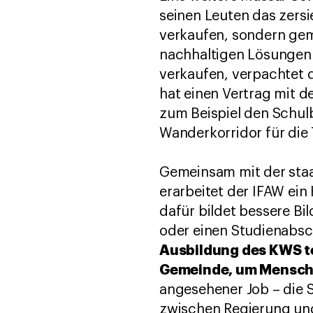
seinen Leuten das zersi
verkaufen, sondern ge
nachhaltigen Lösungen z
verkaufen, verpachtet d
hat einen Vertrag mit d
zum Beispiel den Schulb
Wanderkorridor für die T
Gemeinsam mit der staa
erarbeitet der IFAW ein
dafür bildet bessere Bi
oder einen Studienabsc
Ausbildung des KWS te
Gemeinde, um Mensch-T
angesehener Job – die 
zwischen Regierung und