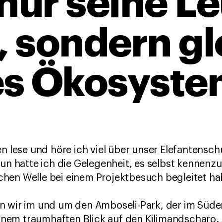
 nur seine L
, sondern gl
es Ökosyste
en lese und höre ich viel über unser Elefantensc
un hatte ich die Gelegenheit, es selbst kennenzul
hen Welle bei einem Projektbesuch begleitet ha
n wir im und um den Amboseli-Park, der im Süde
 einem traumhaften Blick auf den Kilimandscharo.