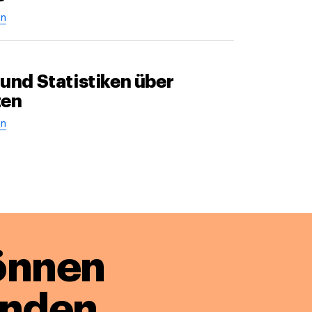
n
und Statistiken über
ten
n
önnen
enden