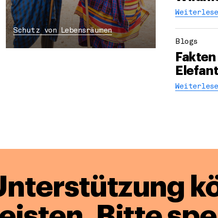
Weiterlese
Schutz von Lebensräumen
Blogs
Fakten 
Elefan
Weiterlese
Unterstützung k
leisten.
Bitte sp