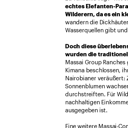
echtes Elefanten-Parad
Wilderern, da es ein k
wandern die Dickhäuter
Wasserquellen gibt un
Doch diese überleben
wurden die traditione
Massai Group Ranches g
Kimana beschlossen, ihr
Nairobianer veräußert:
Sonnenblumen wachsen n
durchstreiften. Für Wil
nachhaltigen Einkommen
ausgegeben ist.
Eine weitere Massai-Com