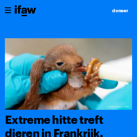
doneer
Extreme hitte treft
dieren in Frankrijk.