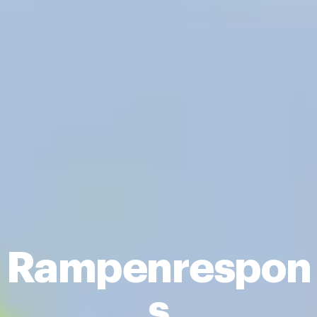
Rampenrespon
S