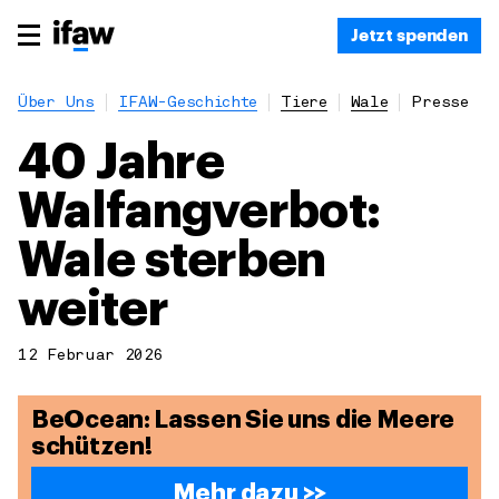
Jetzt spenden
Über Uns
IFAW-Geschichte
Tiere
Wale
Presse
40 Jahre
Walfangverbot:
Wale sterben
weiter
12 Februar 2026
BeOcean: Lassen Sie uns die Meere
schützen!
Mehr dazu >>