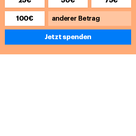
25€
50€
75€
100€
Jetzt spenden