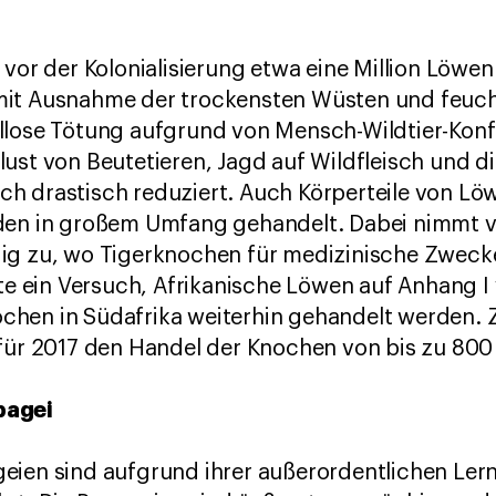
vor der Kolonialisierung etwa eine Million Löwen i
mit Ausnahme der trockensten Wüsten und feuc
llose Tötung aufgrund von Mensch-Wildtier-Konfl
lust von Beutetieren, Jagd auf Wildfleisch und 
h drastisch reduziert. Auch Körperteile von Lö
den in großem Umfang gehandelt. Dabei nimmt vo
ig zu, wo Tigerknochen für medizinische Zwec
rte ein Versuch, Afrikanische Löwen auf Anhang I
hen in Südafrika weiterhin gehandelt werden. 
 für 2017 den Handel der Knochen von bis zu 800
pagei
eien sind aufgrund ihrer außerordentlichen Lern