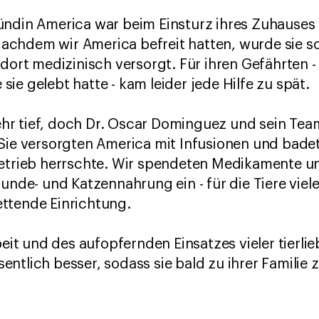
ündin America war beim Einsturz ihres Zuhauses 
hdem wir America befreit hatten, wurde sie sofo
 dort medizinisch versorgt. Für ihren Gefährten -
ie gelebt hatte - kam leider jede Hilfe zu spät.
r tief, doch Dr. Oscar Dominguez und sein Tea
Sie versorgten America mit Infusionen und badet
etrieb herrschte. Wir spendeten Medikamente und
unde- und Katzennahrung ein - für die Tiere viele
ttende Einrichtung.
t und des aufopfernden Einsatzes vieler tierli
ntlich besser, sodass sie bald zu ihrer Familie