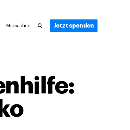
Jetzt spenden
t
Mitmachen
nhilfe:
ko