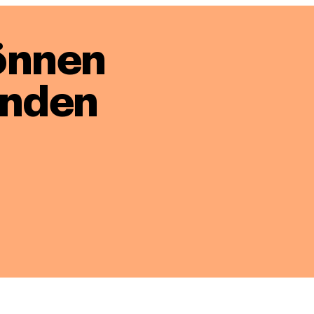
önnen
enden