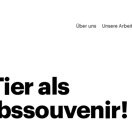
Über uns
Unsere Arbei
ier als
bssouvenir!