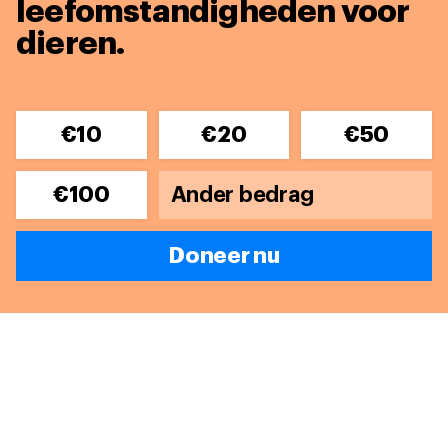
leefomstandigheden voor
dieren.
€10
€20
€50
€100
Doneer nu