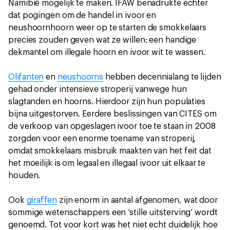
Namibië mogelijk te maken. IFAW benadrukte echter
dat pogingen om de handel in ivoor en
neushoornhoorn weer op te starten de smokkelaars
precies zouden geven wat ze willen: een handige
dekmantel om illegale hoorn en ivoor wit te wassen.
Olifanten
en
neushoorns
hebben decennialang te lijden
gehad onder intensieve stroperij vanwege hun
slagtanden en hoorns. Hierdoor zijn hun populaties
bijna uitgestorven. Eerdere beslissingen van CITES om
de verkoop van opgeslagen ivoor toe te staan in 2008
zorgden voor een enorme toename van stroperij,
omdat smokkelaars misbruik maakten van het feit dat
het moeilijk is om legaal en illegaal ivoor uit elkaar te
houden.
Ook
giraffen
zijn enorm in aantal afgenomen, wat door
sommige wetenschappers een ‘stille uitsterving’ wordt
genoemd. Tot voor kort was het niet echt duidelijk hoe