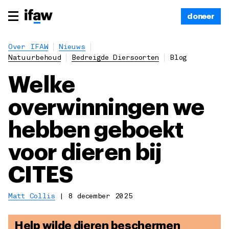
doneer
Over IFAW
Nieuws
Natuurbehoud
Bedreigde Diersoorten
Blog
Welke
overwinningen we
hebben geboekt
voor dieren bij
CITES
Matt Collis
|
8 december 2025
Help wilde dieren beschermen