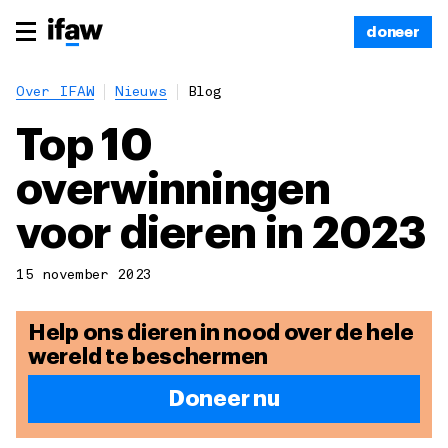
doneer
Over IFAW
Nieuws
Blog
Top 10
overwinningen
voor dieren in 2023
15 november 2023
Help ons dieren in nood over de hele
wereld te beschermen
Doneer nu