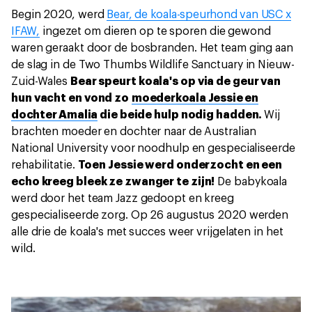
Begin 2020, werd
Bear, de koala-speurhond van USC x
IFAW,
ingezet om dieren op te sporen die gewond
waren geraakt door de bosbranden. Het team ging aan
de slag in de Two Thumbs Wildlife Sanctuary in Nieuw-
Zuid-Wales
Bear speurt koala's op via de geur van
hun vacht en vond zo
moederkoala Jessie en
dochter Amalia
die beide hulp nodig hadden.
Wij
brachten moeder en dochter naar de Australian
National University voor noodhulp en gespecialiseerde
rehabilitatie.
Toen Jessie werd onderzocht en een
echo kreeg bleek ze zwanger te zijn!
De babykoala
werd door het team Jazz gedoopt en kreeg
gespecialiseerde zorg. Op 26 augustus 2020 werden
alle drie de koala's met succes weer vrijgelaten in het
wild.