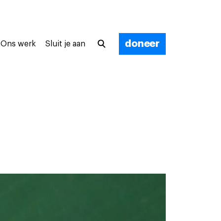
doneer
Ons werk
Sluit je aan