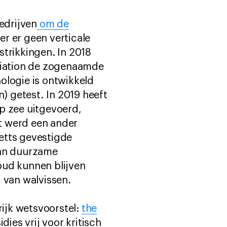
edrijven
om de
er er geen verticale
strikkingen.
In 2018
ciation de zogenaamde
ologie is ontwikkeld
n) getest. In 2019 heeft
p zee uitgevoerd,
st werd een ander
etts gevestigde
van duurzame
oud kunnen blijven
g van walvissen.
ijk wetsvoorstel:
the
es vrij voor kritisch