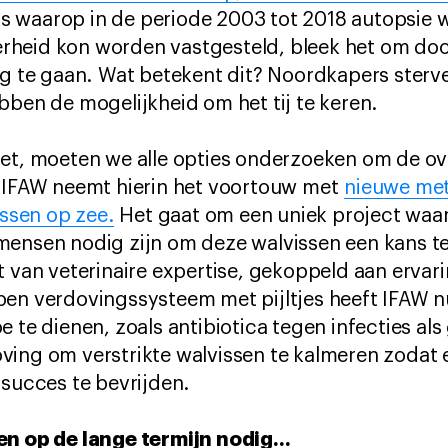
 waarop in de periode 2003 tot 2018 autopsie w
heid kon worden vastgesteld, bleek het om doo
ing te gaan. Wat betekent dit? Noordkapers ster
bben de mogelijkheid om het tij te keren.
oet, moeten we alle opties onderzoeken om de ov
. IFAW neemt hierin het voortouw met
nieuwe me
issen op zee.
Het gaat om een uniek project waar
mensen nodig zijn om deze walvissen een kans t
t van veterinaire expertise, gekoppeld aan ervar
pen verdovingssysteem met pijltjes heeft IFAW 
e te dienen, zoals antibiotica tegen infecties al
ing om verstrikte walvissen te kalmeren zodat e
 succes te bevrijden.
en op de lange termijn nodig...