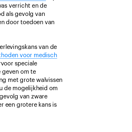
as verricht en de
d als gevolg van
ven door toedoen van
erlevingskans van de
thoden voor medisch
voor speciale
e geven om te
ing met grote walvissen
nu de mogelijkheid om
s gevolg van zware
r een grotere kans is