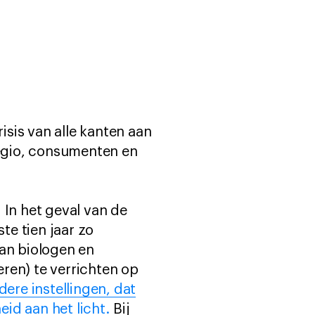
sis van alle kanten aan
egio, consumenten en
 In het geval van de
e tien jaar zo
van biologen en
ren) te verrichten op
ere instellingen, dat
id aan het licht.
Bij