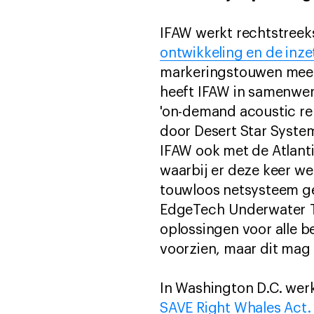
IFAW werkt rechtstreek
ontwikkeling en de inz
markeringstouwen meer w
heeft IFAW in samenwe
'on-demand acoustic rel
door Desert Star Systems
IFAW ook met de Atlanti
waarbij er deze keer we
touwloos netsysteem ge
EdgeTech Underwater T
oplossingen voor alle 
voorzien, maar dit mag 
In Washington D.C. wer
SAVE Right Whales Act.