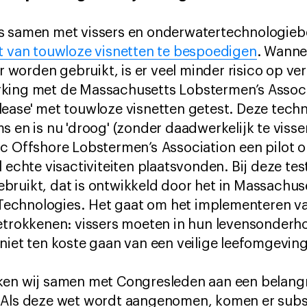
s samen met vissers en onderwatertechnologieb
et van touwloze visnetten te bespoedigen
. Wanne
orden gebruikt, is er veel minder risico op ver
rking met de Massachusetts Lobstermen’s Asso
ease' met touwloze visnetten getest. Deze techn
 en is nu 'droog' (zonder daadwerkelijk te visse
c Offshore Lobstermen’s Association een pilot o
l echte visactiviteiten plaatsvonden. Bij deze te
bruikt, dat is ontwikkeld door het in Massachus
echnologies. Het gaat om het implementeren 
betrokkenen: vissers moeten in hun levensonderh
niet ten koste gaan van een veilige leefomgevin
ken wij samen met Congresleden aan een belangr
Als deze wet wordt aangenomen, komen er subsidi