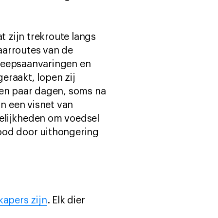
 zijn trekroute langs
aarroutes van de
cheepsaanvaringen en
eraakt, lopen zij
een paar dagen, soms na
in een visnet van
ogelijkheden om voedsel
 dood door uithongering
apers zijn
. Elk dier