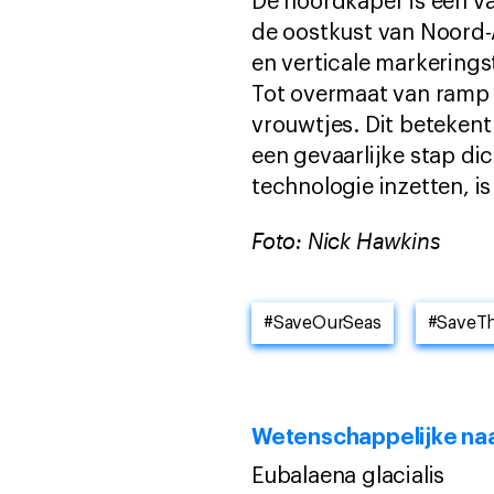
De noordkaper is een va
de oostkust van Noord-
en verticale markerings
Tot overmaat van ramp b
vrouwtjes. Dit betekent 
een gevaarlijke stap di
technologie inzetten, i
Foto: Nick Hawkins
#SaveOurSeas
#SaveT
Wetenschappelijke n
Eubalaena glacialis