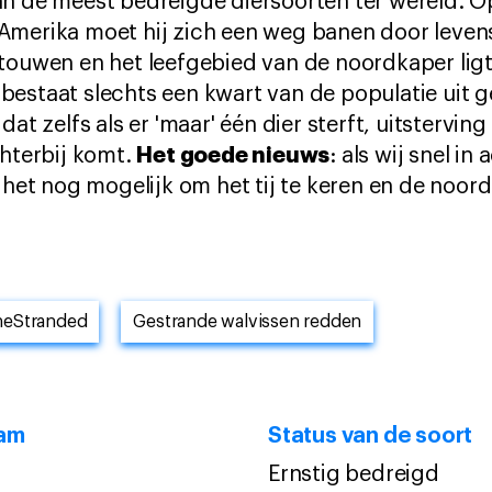
n de meest bedreigde diersoorten ter wereld. Op
Amerika moet hij zich een weg banen door levens
touwen en het leefgebied van de noordkaper ligt
estaat slechts een kwart van de populatie uit g
dat zelfs als er 'maar' één dier sterft, uitstervin
Het goede nieuws
chterbij komt.
: als wij snel i
s het nog mogelijk om het tij te keren en de noor
heStranded
Gestrande walvissen redden
aam
Status van de soort
Ernstig bedreigd