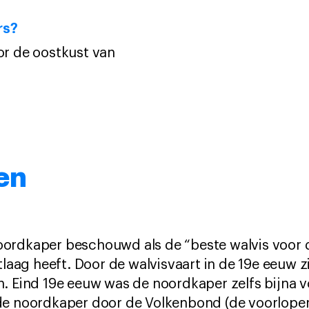
rs?
or de oostkust van
en
ordkaper beschouwd als de “beste walvis voor d
tlaag heeft. Door de walvisvaart in de 19e eeuw z
. Eind 19e eeuw was de noordkaper zelfs bijna vo
de noordkaper door de Volkenbond (de voorlope