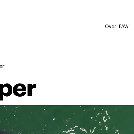
Over IFAW
er
per