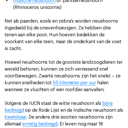
Indische neushoorn
of pantserneushoorn
(Rhinoceros unicornis)
Net als paarden, ezels en zebra’s worden neushoorns
ingedeeld bij de onevenhoevigen. Ze hebben drie
tenen aan elke poot. Hun hoeven bedekken de
voorkant van elke teen, maar de onderkant van de voet
is zacht.
Hoewel neushoorns tot de grootste landzoogdieren ter
wereld behoren, kunnen ze zich verrassend snel
voortbewegen. Zwarte neushoorns zijn het snelst – ze
kunnen snelheden tot
55 kilometer per uur
halen
wanneer ze vluchten of een roofdier aanvallen.
Volgens de IUCN staat de witte neushoorn als
bijna
bedreigd
op de Rode Lijst en de Indische neushoorn als
kwetsbaar
. De andere drie soorten neushoorns zijn
allemaal
ernstig bedreigd
. Er leven nog maar 18