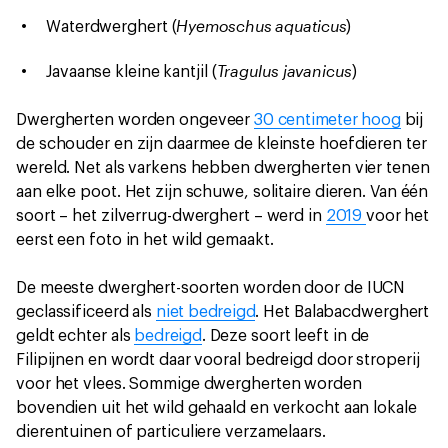
Hyemoschus aquaticus
Waterdwerghert (
)
Tragulus javanicus
Javaanse kleine kantjil (
)
Dwergherten worden ongeveer
30 centimeter hoog
bij
de schouder en zijn daarmee de kleinste hoefdieren ter
wereld. Net als varkens hebben dwergherten vier tenen
aan elke poot. Het zijn schuwe, solitaire dieren. Van één
soort – het zilverrug-dwerghert – werd in
2019
voor het
eerst een foto in het wild gemaakt.
De meeste dwerghert-soorten worden door de IUCN
geclassificeerd als
niet bedreigd
. Het Balabacdwerghert
geldt echter als
bedreigd
. Deze soort leeft in de
Filipijnen en wordt daar vooral bedreigd door stroperij
voor het vlees. Sommige dwergherten worden
bovendien uit het wild gehaald en verkocht aan lokale
dierentuinen of particuliere verzamelaars.