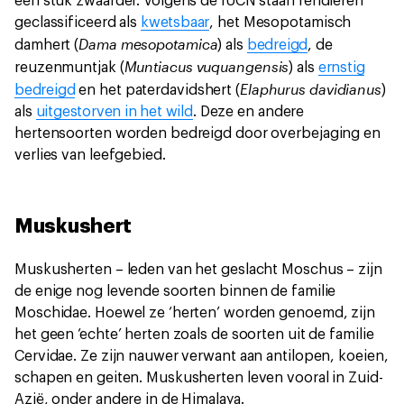
een stuk zwaarder. Volgens de IUCN staan rendieren
geclassificeerd als
kwetsbaar
, het Mesopotamisch
Dama mesopotamica
damhert (
) als
bedreigd
, de
Muntiacus vuquangensis
reuzenmuntjak (
) als
ernstig
Elaphurus davidianus
bedreigd
en het paterdavidshert (
)
als
uitgestorven in het wild
. Deze en andere
hertensoorten worden bedreigd door overbejaging en
verlies van leefgebied.
Muskushert
Muskusherten – leden van het geslacht Moschus – zijn
de enige nog levende soorten binnen de familie
Moschidae. Hoewel ze ‘herten’ worden genoemd, zijn
het geen ‘echte’ herten zoals de soorten uit de familie
Cervidae. Ze zijn nauwer verwant aan antilopen, koeien,
schapen en geiten. Muskusherten leven vooral in Zuid-
Azië, onder andere in de Himalaya.