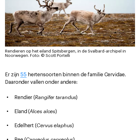
Rendieren op het eiland Spitsbergen, in de Svalbard-archipel in
Noorwegen.
Foto: © Scott Portelli
Er zijn
55
hertensoorten binnen de familie Cervidae.
Daaronder vallen onder andere:
Rangifer tarandus
Rendier (
)
Alces alces
Eland (
)
Cervus elaphus
Edelhert (
)
Capreolus capreolus
Ree (
)