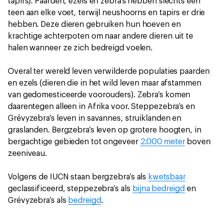
tapirs). Paarden, ezels en zebra’s hebben slechts één
teen aan elke voet, terwijl neushoorns en tapirs er drie
hebben. Deze dieren gebruiken hun hoeven en
krachtige achterpoten om naar andere dieren uit te
halen wanneer ze zich bedreigd voelen.
Overal ter wereld leven verwilderde populaties paarden
en ezels (dieren die in het wild leven maar afstammen
van gedomesticeerde voorouders). Zebra’s komen
daarentegen alleen in Afrika voor. Steppezebra’s en
Grévyzebra’s leven in savannes, struiklanden en
graslanden. Bergzebra’s leven op grotere hoogten, in
bergachtige gebieden tot ongeveer
2.000 meter
boven
zeeniveau.
Volgens de IUCN staan bergzebra’s als
kwetsbaar
geclassificeerd, steppezebra’s als
bijna bedreigd
en
Grévyzebra’s als
bedreigd
.