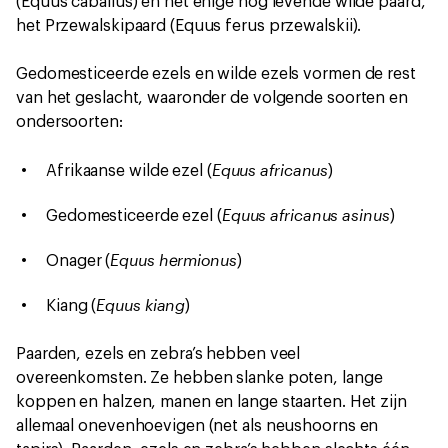
(Equus caballus) en het enige nog levende wilde paard,
het Przewalskipaard (Equus ferus przewalskii).
Gedomesticeerde ezels en wilde ezels vormen de rest
van het geslacht, waaronder de volgende soorten en
ondersoorten:
Equus africanus
Afrikaanse wilde ezel (
)
Equus africanus asinus
Gedomesticeerde ezel (
)
Equus hermionus
Onager (
)
Equus kiang
Kiang (
)
Paarden, ezels en zebra’s hebben veel
overeenkomsten. Ze hebben slanke poten, lange
koppen en halzen, manen en lange staarten. Het zijn
allemaal onevenhoevigen (net als neushoorns en