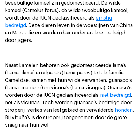
tweebultige kameel zijn gedomesticeerd. De wilde
kameel (Camelus ferus), de wilde tweebultige kameel,
wordt door de IUCN geclassificeerd als
ernstig
bedreigd
. Deze dieren leven in de woestijnen van China
en Mongolië en worden daar onder andere bedreigd
door jagers.
Naast kamelen behoren ook gedomesticeerde lama’s
(Lama glama) en alpaca’s (Lama pacos) tot de familie
Camelidae, samen met hun wilde verwanten: guanaco’s
(Lama guanicoe) en vicuña’s (Lama vicugna). Guanaco’s
worden door de IUCN geclassificeerd als
niet bedreigd
,
net als vicuña’s. Toch worden guanaco’s bedreigd door
stroperij, verlies van leefgebied en verwilderde
honden
.
Bij vicuña’s is de stroperij toegenomen door de grote
vraag naar hun wol.