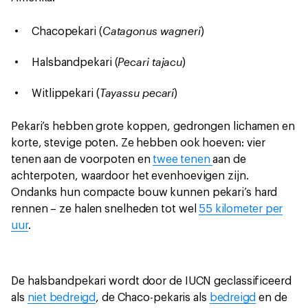
Catagonus wagneri
Chacopekari (
)
Pecari tajacu
Halsbandpekari (
)
Tayassu pecari
Witlippekari (
)
Pekari’s hebben grote koppen, gedrongen lichamen en
korte, stevige poten. Ze hebben ook hoeven: vier
tenen aan de voorpoten en
twee tenen
aan de
achterpoten, waardoor het evenhoevigen zijn.
Ondanks hun compacte bouw kunnen pekari’s hard
rennen – ze halen snelheden tot wel
55 kilometer per
uur
.
De halsbandpekari wordt door de IUCN geclassificeerd
als
niet bedreigd
, de Chaco-pekaris als
bedreigd
en de