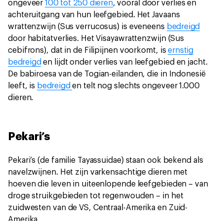
ongeveer
100 tot 250 dieren
, vooral door verlies en
achteruitgang van hun leefgebied. Het Javaans
wrattenzwijn (Sus verrucosus) is eveneens
bedreigd
door habitatverlies. Het Visayawrattenzwijn (Sus
cebifrons), dat in de Filipijnen voorkomt, is
ernstig
bedreigd
en lijdt onder verlies van leefgebied en jacht.
De babiroesa van de Togian-eilanden, die in Indonesië
leeft, is
bedreigd
en telt nog slechts ongeveer 1.000
dieren.
Pekari’s
Pekari’s (de familie Tayassuidae) staan ook bekend als
navelzwijnen. Het zijn varkensachtige dieren met
hoeven die leven in uiteenlopende leefgebieden – van
droge struikgebieden tot regenwouden – in het
zuidwesten van de VS, Centraal-Amerika en Zuid-
Amerika.