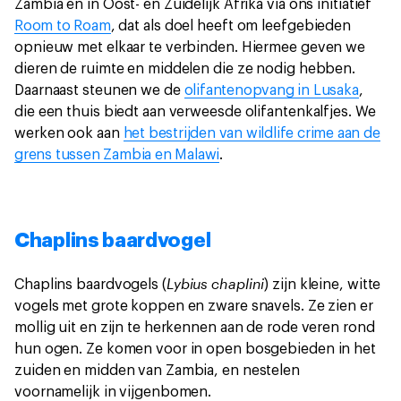
Zambia en in Oost- en Zuidelijk Afrika via ons initiatief
Room to Roam
, dat als doel heeft om leefgebieden
opnieuw met elkaar te verbinden. Hiermee geven we
dieren de ruimte en middelen die ze nodig hebben.
Daarnaast steunen we de
olifantenopvang in Lusaka
,
die een thuis biedt aan verweesde olifantenkalfjes. We
werken ook aan
het bestrijden van wildlife crime aan de
grens tussen Zambia en Malawi
.
Chaplins baardvogel
Lybius chaplini
Chaplins baardvogels (
) zijn kleine, witte
vogels met grote koppen en zware snavels. Ze zien er
mollig uit en zijn te herkennen aan de rode veren rond
hun ogen. Ze komen voor in open bosgebieden in het
zuiden en midden van Zambia, en nestelen
voornamelijk in vijgenbomen.