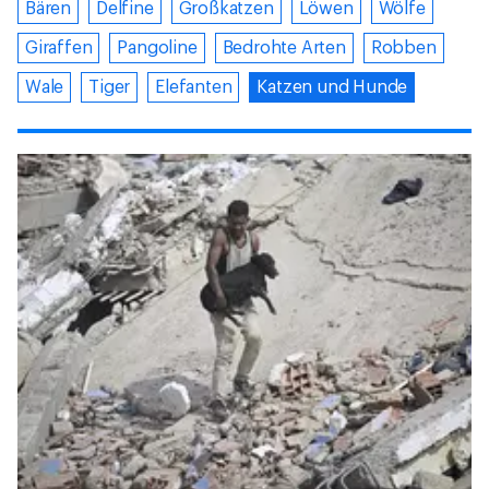
Bären
Delfine
Großkatzen
Löwen
Wölfe
Giraffen
Pangoline
Bedrohte Arten
Robben
Wale
Tiger
Elefanten
Katzen und Hunde