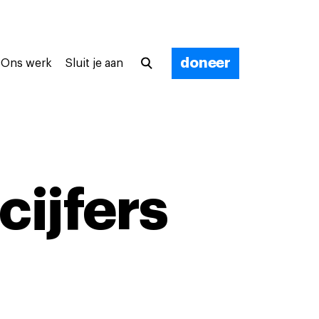
doneer
Ons werk
Sluit je aan
ijfers