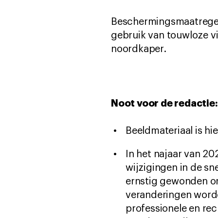
Beschermingsmaatregele
gebruik van touwloze v
noordkaper.
Noot voor de redactie:
Beeldmateriaal is hi
In het najaar van 2
wijzigingen in de s
ernstig gewonden on
veranderingen worde
professionele en rec