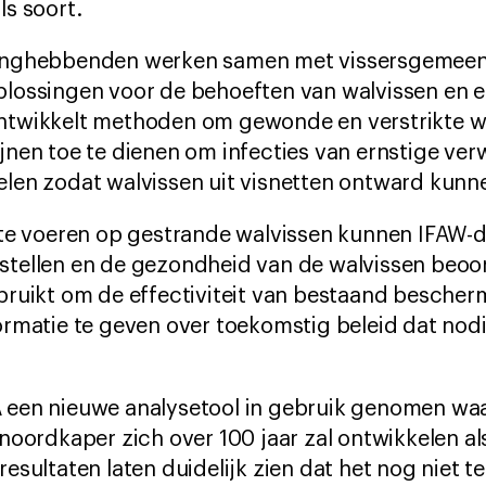
ls soort.
anghebbenden werken samen met vissersgemeen
lossingen voor de behoeften van walvissen en 
twikkelt methoden om gewonde en verstrikte wa
jnen toe te dienen om infecties van ernstige ver
len zodat walvissen uit visnetten ontward kunn
 te voeren op gestrande walvissen kunnen IFAW-
tellen en de gezondheid van de walvissen beoor
bruikt om de effectiviteit van bestaand bescher
rmatie te geven over toekomstig beleid dat nodig
 een nieuwe analysetool in gebruik genomen wa
noordkaper zich over 100 jaar zal ontwikkelen a
sultaten laten duidelijk zien dat het nog niet te