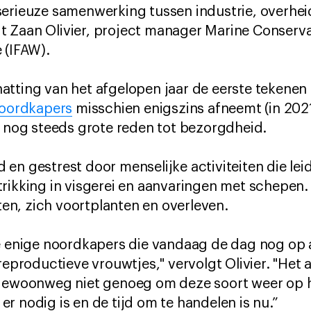
serieuze samenwerking tussen industrie, overhei
Zaan Olivier, project manager Marine Conservat
 (IFAW).
tting van het afgelopen jaar de eerste tekenen l
oordkapers
misschien enigszins afneemt (in 20
r nog steeds grote reden tot bezorgdheid.
en gestrest door menselijke activiteiten die lei
trikking in visgerei en aanvaringen met schepen
n, zich voortplanten en overleven.
e enige noordkapers die vandaag de dag nog op 
reproductieve vrouwtjes," vervolgt Olivier. "Het a
 gewoonweg niet genoeg om deze soort weer op he
r nodig is en de tijd om te handelen is nu.”