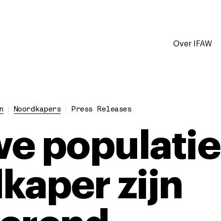
Over IFAW
n
Noordkapers
Press Releases
e populatiec
kaper zijn