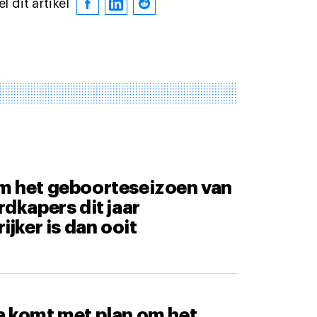
l dit artikel
 het geboorteseizoen van
dkapers dit jaar
ijker is dan ooit
 komt met plan om het