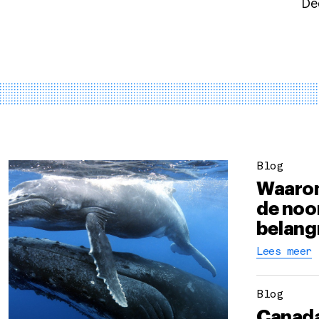
Dee
Blog
Waarom
de noor
belangr
Lees meer
Blog
Canada