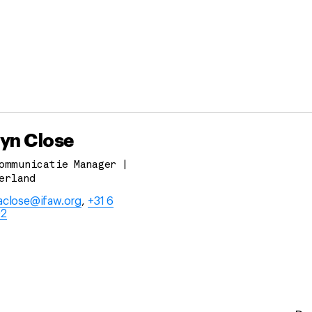
yn Close
ommunicatie Manager |
erland
aclose@ifaw.org
,
+31 6
92