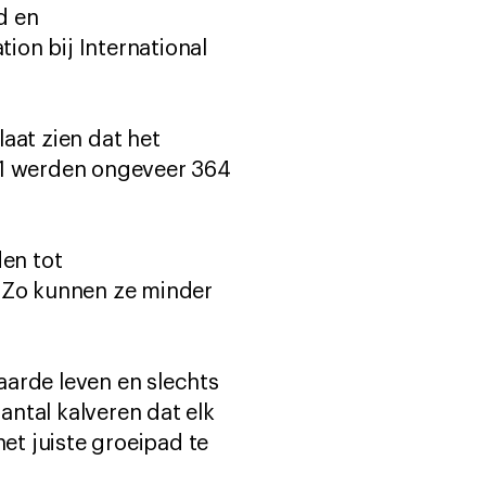
d en
ion bij International
aat zien dat het
21 werden ongeveer 364
den tot
. Zo kunnen ze minder
aarde leven en slechts
antal kalveren dat elk
t juiste groeipad te