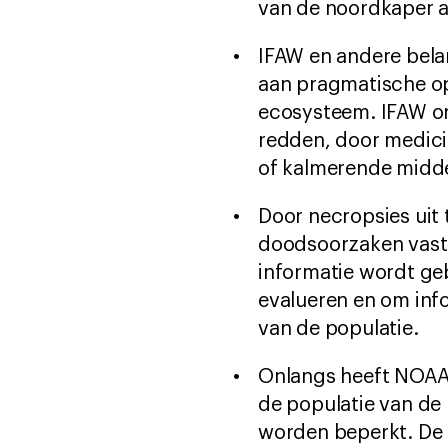
van de noordkaper a
IFAW en andere bel
aan pragmatische op
ecosysteem. IFAW on
redden, door medici
of kalmerende midde
Door necropsies uit
doodsoorzaken vasts
informatie wordt ge
evalueren en om info
van de populatie.
Onlangs heeft NOAA
de populatie van de 
worden beperkt. De re