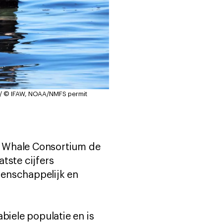
 / © IFAW, NOAA/NMFS permit
t Whale Consortium de
tste cijfers
tenschappelijk en
biele populatie en is