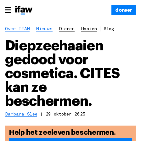
doneer
Over IFAW
Nieuws
Dieren
Haaien
Blog
Diepzeehaaien
gedood voor
cosmetica. CITES
kan ze
beschermen.
Barbara Slee
|
29 oktober 2025
Help het zeeleven beschermen.