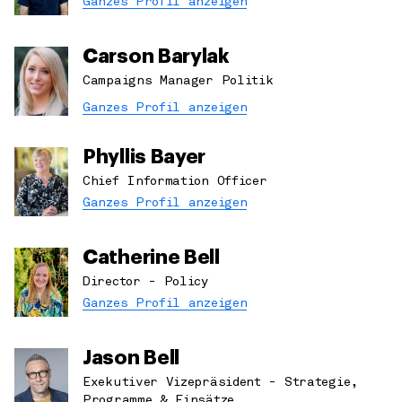
Ganzes Profil anzeigen
Schutz von Lebensräumen
Niederlande
Wildtierkriminalität
Ostafrika
Carson Barylak
Wildtierrettung
Ozeanien
Campaigns Manager Politik
Südliches Afrika
Ganzes Profil anzeigen
USA
Vereinigtes Königreich
Phyllis Bayer
Chief Information Officer
Ganzes Profil anzeigen
Catherine Bell
Director - Policy
Ganzes Profil anzeigen
Jason Bell
Exekutiver Vizepräsident - Strategie,
Programme & Einsätze