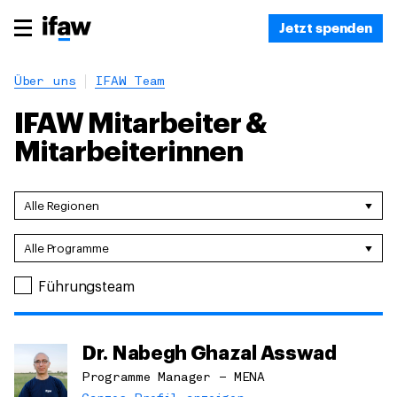
Jetzt spenden
Über uns
IFAW Team
IFAW Mitarbeiter &
Mitarbeiterinnen
Alle Regionen
Alle Regionen
Alle Programme
Asien
Alle Programme
Deutschland
Führungsteam
Einbindung der Bevölkerung
Europäische Union
Katastrophenhilfe
Frankreich
Meeresschutz
Kanada
Dr. Nabegh Ghazal Asswad
Politik
Lateinamerika & Karibik
Programme Manager – MENA
Rettung von Meeressäugern
Naher Osten & Nordafrika