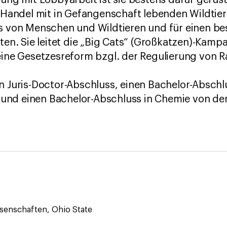
rung mit Lobbyarbeit ist sie bestens dafür gerüst
andel mit in Gefangenschaft lebenden Wildtier
rs von Menschen und Wildtieren und für einen b
iten. Sie leitet die „Big Cats“ (Großkatzen)-Kam
 eine Gesetzesreform bzgl. der Regulierung von 
n Juris-Doctor-Abschluss, einen Bachelor-Abschl
nd einen Bachelor-Abschluss in Chemie von der 
ssenschaften, Ohio State