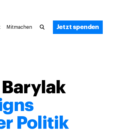
Jetzt spenden
t
Mitmachen
 Barylak
igns
 Politik