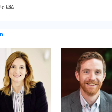
ity,
USA
en