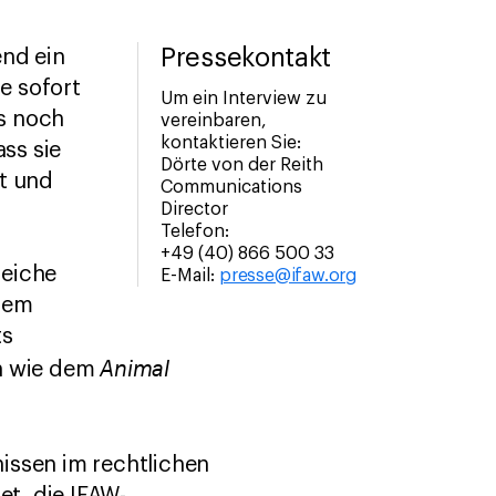
Pressekontakt
end ein
e sofort
Um ein Interview zu
s noch
vereinbaren,
kontaktieren Sie:
ass sie
Dörte von der Reith
lt und
Communications
Director
Telefon:
+49 (40) 866 500 33
reiche
E-Mail:
presse@ifaw.org
 dem
ts
Animal
en wie dem
issen im rechtlichen