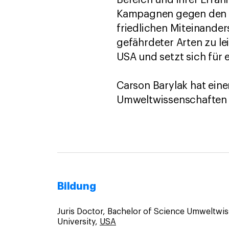
Bereich und ihrer Erfah
Kampagnen gegen den H
friedlichen Miteinande
gefährdeter Arten zu le
USA und setzt sich für
Carson Barylak hat eine
Umweltwissenschaften u
Bildung
Juris Doctor, Bachelor of Science Umweltwi
University,
USA