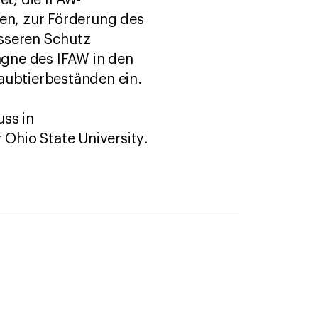
et, die IFAW-
en, zur Förderung des
esseren Schutz
pagne des IFAW in den
Raubtierbeständen ein.
uss in
Ohio State University.