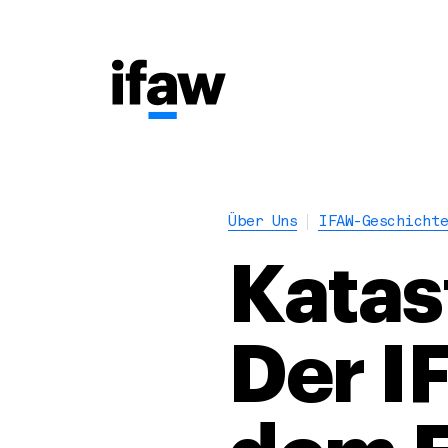
Über Uns
IFAW-Geschicht
Katas
Der I