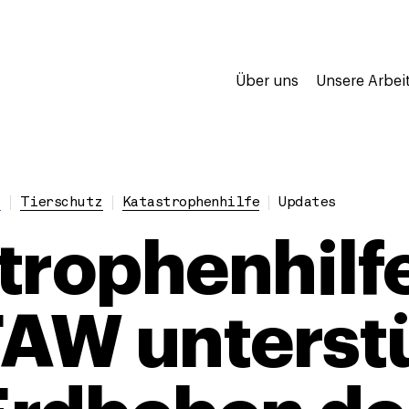
Über uns
Unsere Arbei
e
Tierschutz
Katastrophenhilfe
Updates
trophenhilfe
FAW unterst