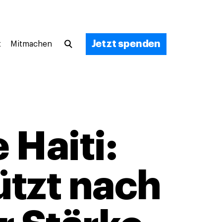
Jetzt spenden
t
Mitmachen
 Haiti:
ützt nach