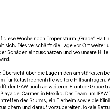
 diese Woche noch Tropensturm „Grace“ Haiti u
t sich. Dies verschärft die Lage vor Ort weiter 
er Schäden einzuschätzen und wo unsere Hilfe i
wird.
e Übersicht über die Lage in den am stärksten b
am für Katastrophenhilfe weitere Hilfsanfragen. 
ilft der IFAW auch an weiteren Fronten: Grace tr
Playa del Carmen in Mexiko. Das Team um IFAW Ti
Eintreffen des Sturms, ein Tierheim sowie die Klin
zusichern und darauf vorzubereiten, lokale Rett