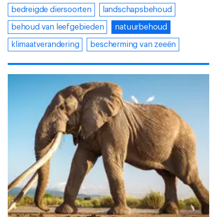
bedreigde diersoorten
landschapsbehoud
behoud van leefgebieden
natuurbehoud
klimaatverandering
bescherming van zeeën