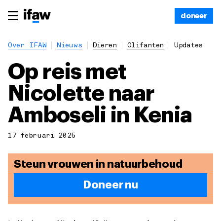
doneer
Over IFAW
Nieuws
Dieren
Olifanten
Updates
Op reis met
Nicolette naar
Amboseli in Kenia
17 februari 2025
Steun vrouwen in natuurbehoud
Doneer nu