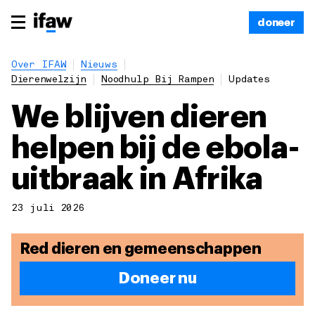
doneer
Over IFAW
Nieuws
Dierenwelzijn
Noodhulp Bij Rampen
Updates
We blijven dieren
helpen bij de ebola-
uitbraak in Afrika
23 juli 2026
Red dieren en gemeenschappen
Doneer nu