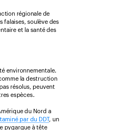
inction régionale de
s falaises, soulève des
taire et la santé des
nté environnementale.
 comme la destruction
 pas résolus, peuvent
tres espèces.
 Amérique du Nord a
taminé par du DDT
, un
 Le pygargue à tête