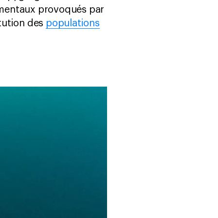
nementaux provoqués par
itution des
populations