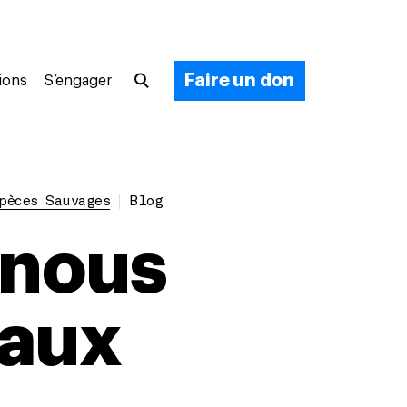
Faire un don
ions
S’engager
pèces Sauvages
Blog
-nous
maux