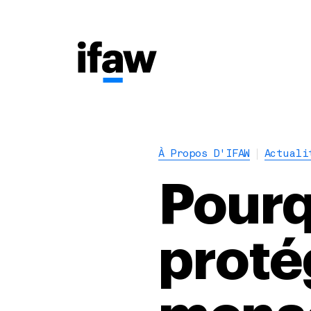
À Propos D'IFAW
Actuali
Pourq
proté