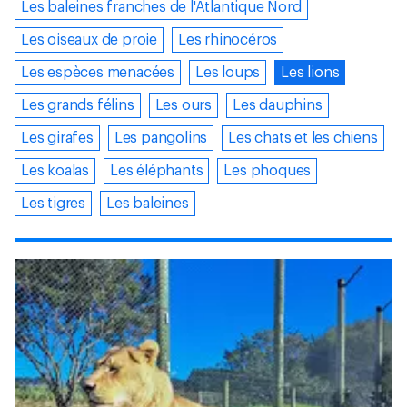
Les baleines franches de l'Atlantique Nord
Les oiseaux de proie
Les rhinocéros
Les espèces menacées
Les loups
Les lions
Les grands félins
Les ours
Les dauphins
Les girafes
Les pangolins
Les chats et les chiens
Les koalas
Les éléphants
Les phoques
Les tigres
Les baleines