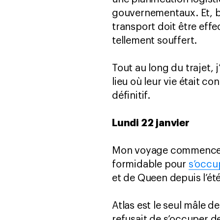
gouvernementaux. Et, b
transport doit être effe
tellement souffert.
Tout au long du trajet, 
lieu où leur vie était c
définitif.
Lundi 22 janvier
Mon voyage commence prè
formidable pour
s’occu
et de Queen depuis l’é
Atlas est le seul mâle de
refusait de s’occuper de