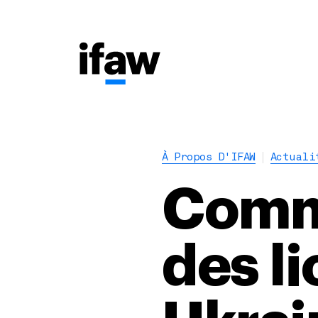
À Propos D'IFAW
Actuali
Comme
des li