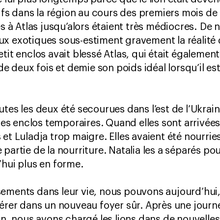
 dans la région au cours des premiers mois de l’
tés à Atlas jusqu’alors étaient très médiocres. 
x exotiques sous-estiment gravement la réalité d
etit enclos avait blessé Atlas, qui était égaleme
 de deux fois et demie son poids idéal lorsqu’il es
utes les deux été secourues dans l’est de l’Ukrai
s enclos temporaires. Quand elles sont arrivées
 et Luladja trop maigre. Elles avaient été nourr
partie de la nourriture. Natalia les a séparés pour
’hui plus en forme.
sements dans leur vie, nous pouvons aujourd’hu
férer dans un nouveau foyer sûr. Après une journ
on, nous avons chargé les lions dans de nouvelles