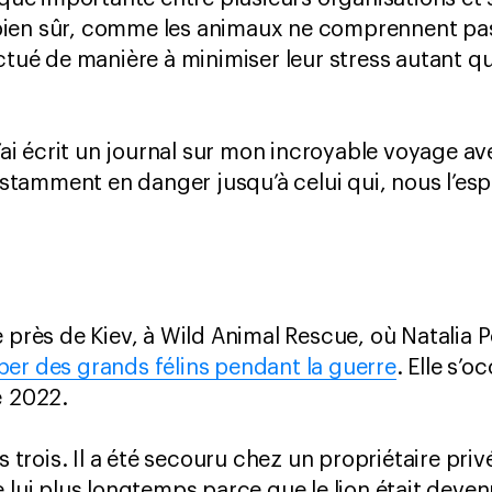
ien sûr, comme les animaux ne comprennent pas 
ctué de manière à minimiser leur stress autant que
j’ai écrit un journal sur mon incroyable voyage av
onstamment en danger jusqu’à celui qui, nous l’esp
s de Kiev, à Wild Animal Rescue, où Natalia Pop
per des grands félins pendant la guerre
. Elle s’o
té 2022.
s trois. Il a été secouru chez un propriétaire priv
 lui plus longtemps parce que le lion était deven