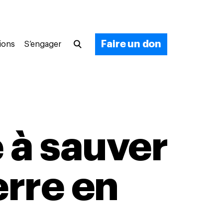
Faire un don
ions
S’engager
 à sauver
erre en