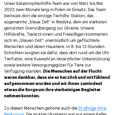
Unser Katastrophenhilfe-Team war von März bis Mai
2022 zwei Monate lang in Polen im Einsatz. Das Team
betreute dort die einzige Tierhilfe- Station, das
sogenannte „blaue Zelt“ in Medyka, dem am stärksten
genutzten Grenzübergang zur Ukraine. Unsere
Hilfskräfte, Tierärzt:innen und Freiwilligen kümmerten
sich im „blauen Zelt“ unermüdlich um geflüchtete
Menschen und deren Haustiere. In 8- bis 12-Stunden-
Schichten sorgten sie dafür, dass dort rund um die Uhr
Tierfutter, eine Auswahl an tierärztlicher Unterstützung
sowie weitere Versorgungsgüter für Tiere zur
Verfügung standen.
Die Menschen auf der Flucht
waren dankbar, dass sie so herzlich und mitfühlend
aufgenommen wurden und wir ihnen zumindest
etwas die Sorge um ihre vierbeinigen Begleiter
nehmen konnten.
Zu diesen Menschen gehörte auch die
31-jährige Alina
Beskrovna
. Die mutige Ukrainerin war aus einem Keller