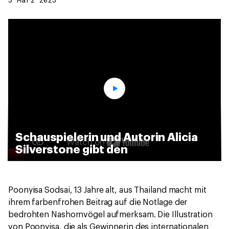
3 März 2023
Schauspielerin und Autorin Alicia
Silverstone gibt den
Gewinnerbeitrag für den
internationalen
Jugendkunstwettbewerb 2023
Poonyisa Sodsai, 13 Jahre alt, aus Thailand macht mit
bekannt.
ihrem farbenfrohen Beitrag auf die Notlage der
bedrohten Nashornvögel aufmerksam. Die Illustration
von Poonyisa, die als Gewinnerin des internationalen