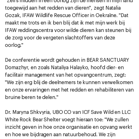
"Zelfs midden in een oorlog zijn de mensen in mijn land
toegewijd aan het redden van dieren", zegt Natalia
Gozak, IFAW Wildlife Rescue Officer in Oekraïne. "Dat
maakt me trots en ik ben blij dat ik met mijn werk bij
IFAW reddingscentra voor wilde dieren kan steunen bij
de zorg voor de vergeten slachtoffers van deze
oorlog."
De conferentie wordt gehouden in BEAR SANCTUARY
Domazhyr, en zoals Nataliya Halayko, hoofd dier- en
facilitair management van het opvangcentrum, zegt:
"We zijn erg blij de deelnemers te kunnen verwelkomen
en onze ervaringen met het redden en rehabiliteren van
bruine beren te delen."
Dr. Maryna Shkvyria, UBO CO van ICF Save Wild en LLC
White Rock Bear Shelter voegt hieraan toe: "We zullen
inzicht geven in hoe onze organisatie en opvang werkt
en hoe we bijdragen aan natuurbehoud. We zijn