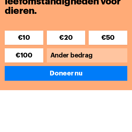
leefomstandigheden voor
dieren.
€10
€20
€50
€100
Doneer nu