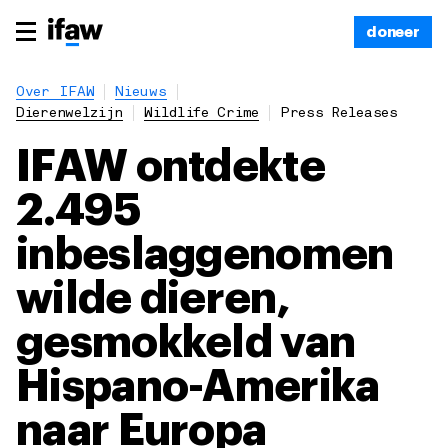
doneer
Over IFAW
Nieuws
Dierenwelzijn
Wildlife Crime
Press Releases
IFAW ontdekte
2.495
inbeslaggenomen
wilde dieren,
gesmokkeld van
Hispano-Amerika
naar Europa