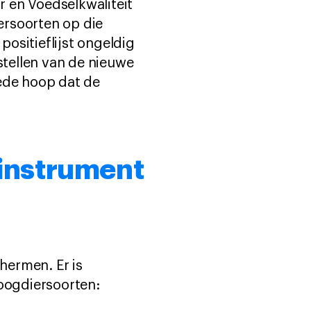
 en Voedselkwaliteit
iersoorten op die
positieflijst ongeldig
stellen van de nieuwe
oede hoop dat de
s instrument
hermen. Er is
zoogdiersoorten: