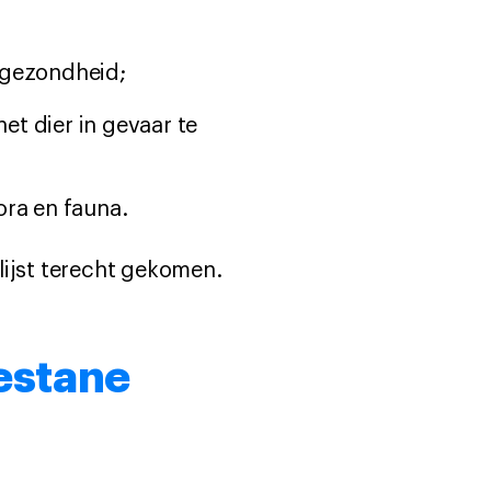
sgezondheid;
t dier in gevaar te
ora en fauna.
lijst terecht gekomen.
gestane