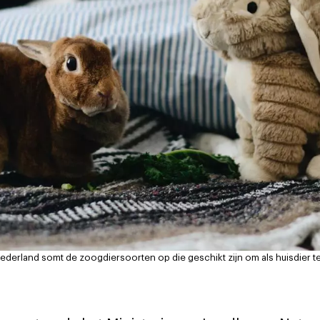
 Nederland somt de zoogdiersoorten op die geschikt zijn om als huisdier 