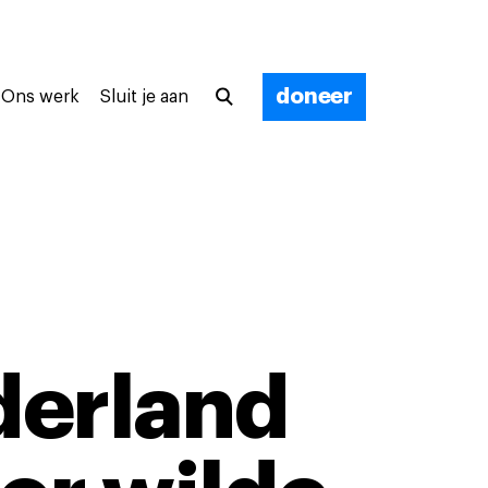
doneer
Ons werk
Sluit je aan
derland