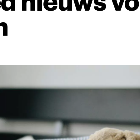
ed nieuws vo
n