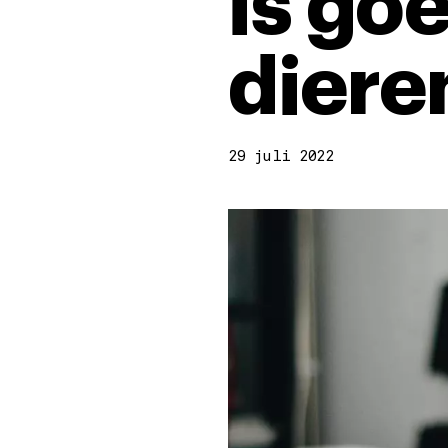
is go
diere
29 juli 2022