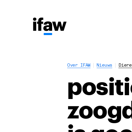
Over IFAW
Nieuws
Diere
positi
zoogd