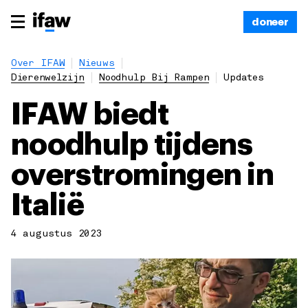
doneer
Over IFAW
Nieuws
Dierenwelzijn
Noodhulp Bij Rampen
Updates
IFAW biedt
noodhulp tijdens
overstromingen in
Italië
4 augustus 2023