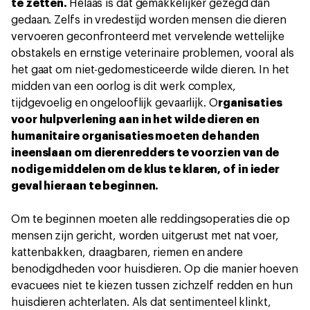
te zetten.
Helaas is dat gemakkelijker gezegd dan
gedaan. Zelfs in vredestijd worden mensen die dieren
vervoeren geconfronteerd met vervelende wettelijke
obstakels en ernstige veterinaire problemen, vooral als
het gaat om niet-gedomesticeerde wilde dieren. In het
midden van een oorlog is dit werk complex,
tijdgevoelig en ongelooflijk gevaarlijk. O
rganisaties
voor hulpverlening aan in het wilde dieren en
humanitaire organisaties moeten de handen
ineenslaan om dierenredders te voorzien van de
nodige middelen om de klus te klaren, of in ieder
geval hieraan te beginnen.
Om te beginnen moeten alle reddingsoperaties die op
mensen zijn gericht, worden uitgerust met nat voer,
kattenbakken, draagbaren, riemen en andere
benodigdheden voor huisdieren. Op die manier hoeven
evacuees niet te kiezen tussen zichzelf redden en hun
huisdieren achterlaten. Als dat sentimenteel klinkt,