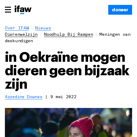
doneer
Over IFAW
Nieuws
Dierenwelzijn
Noodhulp Bij Rampen
Meningen van
deskundigen
in Oekraïne mogen
dieren geen bijzaak
zijn
Azzedine Downes
|
9 mei 2022