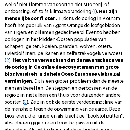
wel of niet floreren van soorten niet stroperij, of
ontbossing, of zelfs klimaatverandering (
1
).
Het zijn
menselijke conflicten.
Tijdens de oorlog in Vietnam
heeft het gebruik van Agent Orange de leefgebieden
van tijgers en olifanten gedecimeerd. Evenzo hebben
oorlogen in het Midden-Oosten populaties van
schapen, geiten, koeien, paarden, wolven, otters,
rivierdolfijnen, pelikanen en zelfs trekvogels verwoest
(
2
).
Het valt te verwachten dat de nevenschade van
de oorlog in Oekraïne de ecosystemen met grote
biodiversiteit in de hele Oost-Europese vlakte zal
vernietigen.
Dit is een groter probleem dan de meeste
mensen beseffen. De steppen en oerbossen van de
regio zijn niet alleen een thuis voor duizenden andere
soorten (
3
). Ze zijn ook de eerste verdedigingslinie van
de mensheid tegen de opwarming van de aarde. Deze
biosferen, die fungeren als krachtige "koolstofputten",
absorberen gigatonnen broeikasgassen uit de