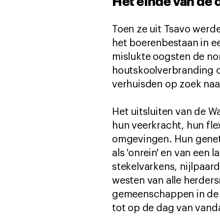
Het einde van de
Toen ze uit Tsavo werde
het boerenbestaan in e
mislukte oogsten de nor
houtskoolverbranding o
verhuisden op zoek naa
Het uitsluiten van de W
hun veerkracht, hun fle
omgevingen. Hun genet
als 'onrein' en van een 
stekelvarkens, nijlpaar
westen van alle herder
gemeenschappen in de 
tot op de dag van vanda