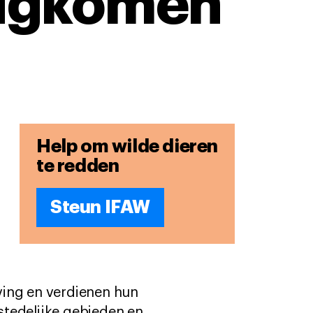
rugkomen
Help om wilde dieren
te redden
Steun IFAW
ving en verdienen hun
stedelijke gebieden en