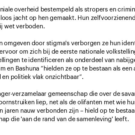
iale overheid bestempeld als stropers en crimin
oos jacht op hen gemaakt. Hun zelfvoorzienende 
ij wet verboden.
n omgeven door stigma's verborgen ze hun identi
rvoor om zich bij de eerste nationale volkstellin
lingen te identificeren als onderdeel van nabij
 en Bashuna “hielden ze op te bestaan als een ap
 en politiek vlak onzichtbaar”.
jager-verzamelaar gemeenschap die over de sava
rnstruiken liep, net als de olifanten met wie h
n jaren nauw verbonden zijn – hield op te bestaa
ap die 'aan de rand van de samenleving' leeft.