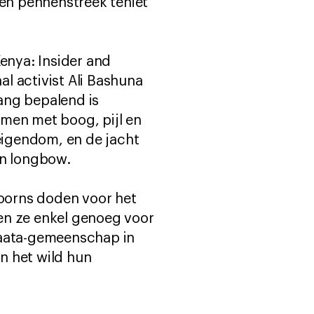
én pennenstreek teniet
Kenya: Insider and
l activist Ali Bashuna
ang bepalend is
en met boog, pijl en
eigendom, en de jacht
n longbow.
hoorns doden voor het
en ze enkel genoeg voor
Waata-gemeenschap in
n het wild hun