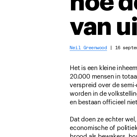
hoe d
van ui
Neil Greenwood
|
16 septe
Het is een kleine inhe
20.000 mensen in totaal.
verspreid over de semi
worden in de volkstelli
en bestaan officieel niet
Dat doen ze echter wel, 
economische of politie
brood als bewakers, ho