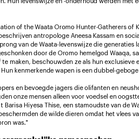
n. Hun levenswijze en -onderhoud werden met é
lization of the Waata Oromo Hunter-Gatherers of 
beschrijven antropologe Aneesa Kassam en sociaa
prong van de Waata-levenswijze die generaties l
 geschonken door de Oromo hemelgod Waaqa, sam
 te maken, beschouwden ze als hun exclusieve 
k. Hun kenmerkende wapen is een dubbel-geboge
tropers en bevoegde jagers die olifanten en neus
agden onze mensen alleen voor voedsel en oogstt
egt Barisa Hiyesa Thise, een stamoudste van de 
 beschermden de wilde dieren omdat het vlees va
ron was."