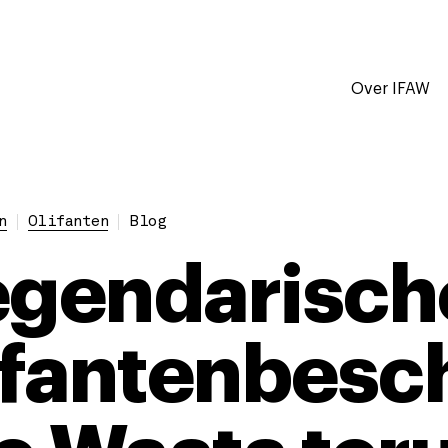
Over IFAW
n
Olifanten
Blog
egendarisch
lifantenbes