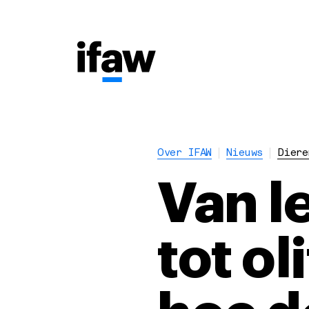
Over IFAW
Nieuws
Diere
Van l
tot o