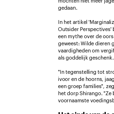
mochten niet meer jage
gedaan.
In het artikel 'Margina
Outsider Perspectives' 
een mythe over de oors
geweest: Wilde dieren
vaardigheden om vergif
als goddelijk geschen
"In tegenstelling tot s
ivoor en de hoorns, ja
een groep families", z
het dorp Shirango. "Ze
voornaamste voedingsb