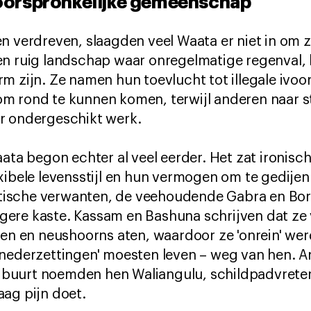
 oorspronkelijke gemeenschap
n verdreven, slaagden veel Waata er niet in om 
en ruig landschap waar onregelmatige regenval,
m zijn. Ze namen hun toevlucht tot illegale ivoo
m rond te kunnen komen, terwijl anderen naar s
r ondergeschikt werk.
aata begon echter al veel eerder. Het zat ironis
xibele levensstijl en hun vermogen om te gedijen
ische verwanten, de veehoudende Gabra en Bo
lagere kaste. Kassam en Bashuna schrijven dat ze
den en neushoorns aten, waardoor ze 'onrein' we
snederzettingen' moesten leven – weg van hen. 
buurt noemden hen Waliangulu, schildpadvreter
ag pijn doet.