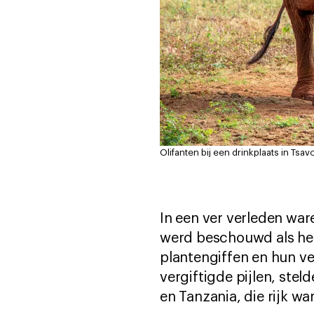
Olifanten bij een drinkplaats in Tsav
In een ver verleden wa
werd beschouwd als het
plantengiffen en hun v
vergiftigde pijlen, stel
en Tanzania, die rijk wa