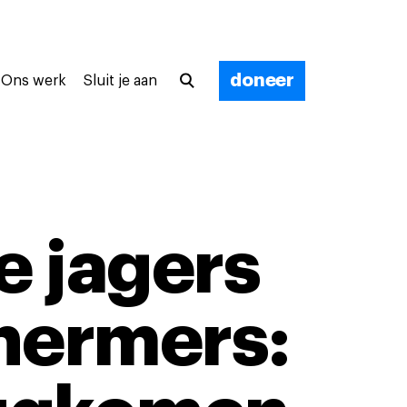
doneer
Ons werk
Sluit je aan
e jagers
chermers: