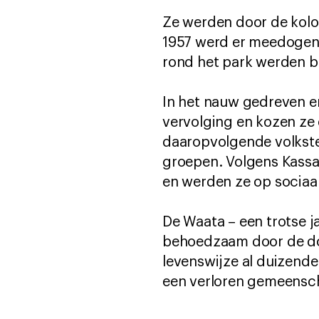
Ze werden door de kolon
1957 werd er meedogenl
rond het park werden b
In het nauw gedreven e
vervolging en kozen ze e
daaropvolgende volkstel
groepen. Volgens Kassam
en werden ze op sociaal
De Waata – een trotse 
behoedzaam door de doo
levenswijze al duizende
een verloren gemeensch