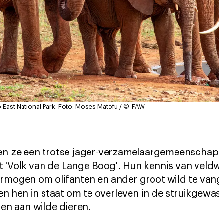
o East National Park.
Foto: Moses Matofu / © IFAW
ren ze een trotse jager-verzamelaargemeenscha
 'Volk van de Lange Boog'. Hun kennis van veld
ermogen om olifanten en ander groot wild te van
den hen in staat om te overleven in de struikgewa
ren aan wilde dieren.