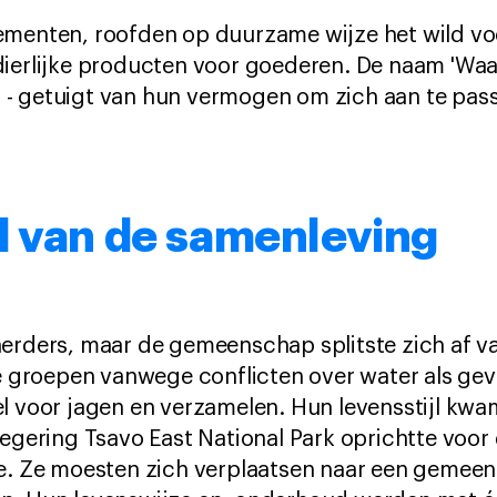
ementen, roofden op duurzame wijze het wild vo
ierlijke producten voor goederen. De naam 'Waata
- getuigt van hun vermogen om zich aan te pass
d van de samenleving
herders, maar de gemeenschap splitste zich af v
he groepen vanwege conflicten over water als ge
l voor jagen en verzamelen. Hun levensstijl kwam 
regering Tsavo East National Park oprichtte voo
me. Ze moesten zich verplaatsen naar een gemee