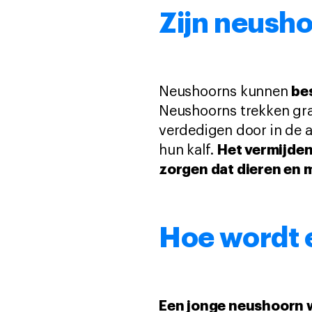
Zijn neusho
be
Neushoorns kunnen
Neushoorns trekken gra
verdedigen door in de 
Het vermijden
hun kalf.
zorgen dat dieren en 
Hoe wordt
Een jonge neushoorn 