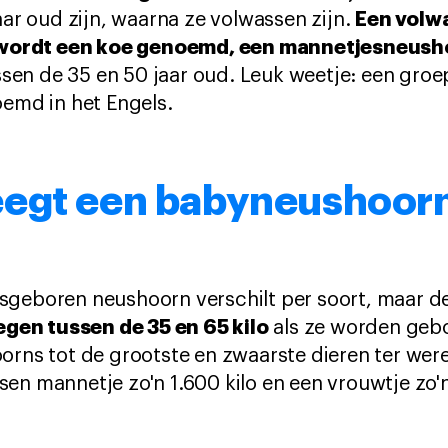
Een volw
aar oud zijn, waarna ze volwassen zijn.
ordt een koe genoemd, een mannetjesneushoo
en de 35 en 50 jaar oud. Leuk weetje: een gro
oemd in het Engels.
egt een babyneushoor
sgeboren neushoorn verschilt per soort, maar d
en tussen de 35 en 65 kilo
als ze worden gebo
orns tot de grootste en zwaarste dieren ter were
n mannetje zo'n 1.600 kilo en een vrouwtje zo'n 1