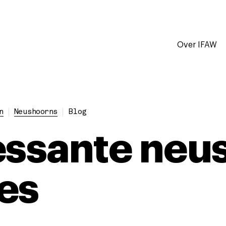
Over IFAW
n
Neushoorns
Blog
essante neu
es