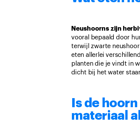
Neushoorns zijn herbi
vooral bepaald door hun
terwijl zwarte neushoo
eten allerlei verschill
planten die je vindt in
dicht bij het water staa
Is de hoorn
materiaal a