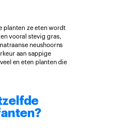
 planten ze eten wordt
en vooral stevig gras,
umatraanse neushoorns
orkeur aan sappige
veel en eten planten die
tzelfde
ifanten?