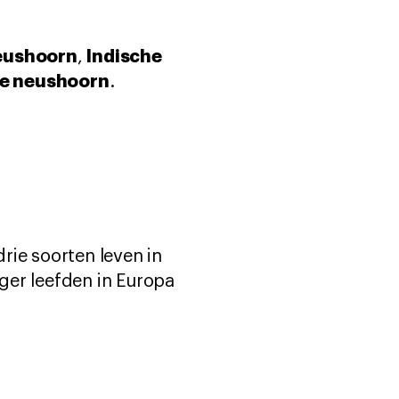
eushoorn
Indische
,
e neushoorn
.
drie soorten leven in
ger leefden in Europa