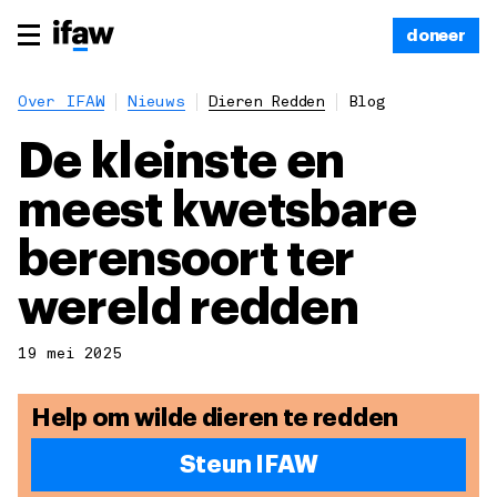
doneer
Over IFAW
Nieuws
Dieren Redden
Blog
De kleinste en
meest kwetsbare
berensoort ter
wereld redden
19 mei 2025
Help om wilde dieren te redden
Steun IFAW