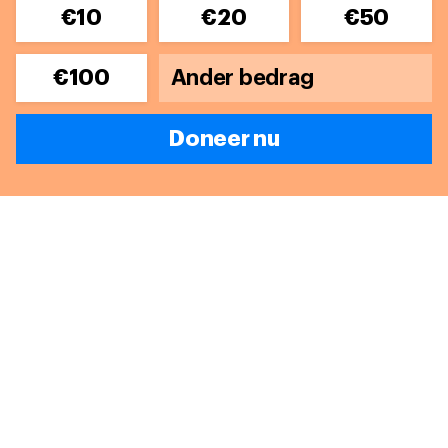
€10
€20
€50
€100
Doneer nu