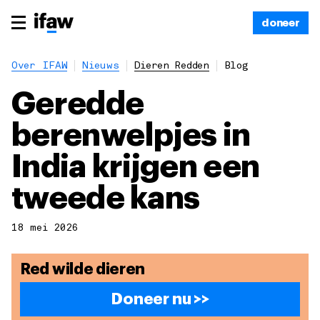
doneer
Over IFAW
Nieuws
Dieren Redden
Blog
Geredde
berenwelpjes in
India krijgen een
tweede kans
18 mei 2026
Red wilde dieren
Doneer nu >>