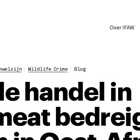
Over IFAW
nwelzijn
Wildlife Crime
Blog
le handel in
eat bedreig