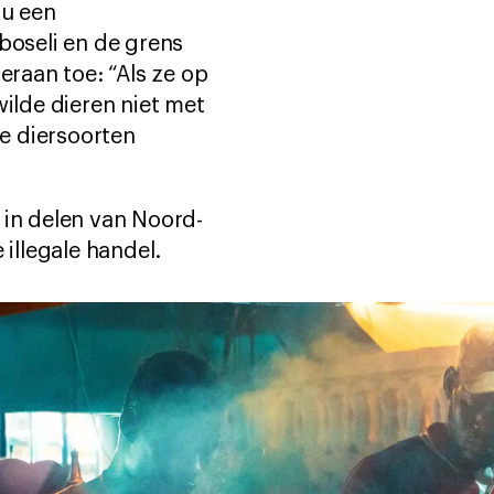
nu een
oseli en de grens
eraan toe: “Als ze op
wilde dieren niet met
re diersoorten
 in delen van Noord-
 illegale handel.