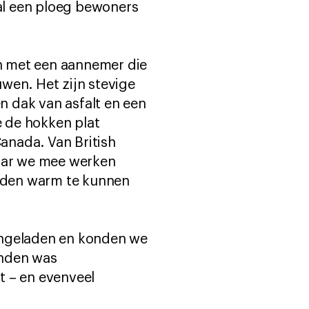
al een ploeg bewoners
n met een aannemer die
en. Het zijn stevige
 dak van asfalt en een
e de hokken plat
anada. Van British
aar we mee werken
nden warm te kunnen
ingeladen en konden we
onden was
 – en evenveel