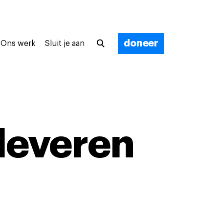
doneer
Ons werk
Sluit je aan
leveren