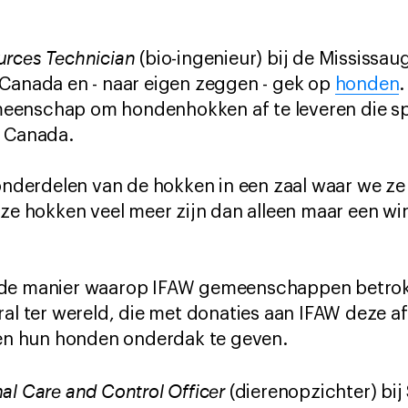
rces Technician
(bio-ingenieur) bij de Mississaug
 Canada en - naar eigen zeggen - gek op
honden
.
enschap om hondenhokken af te leveren die spe
n Canada.
 onderdelen van de hokken in een zaal waar we ze 
eze hokken veel meer zijn dan alleen maar een w
 de manier waarop IFAW gemeenschappen betro
ral ter wereld, die met donaties aan IFAW deze a
n hun honden onderdak te geven.
al Care and Control Officer
(dierenopzichter) bij