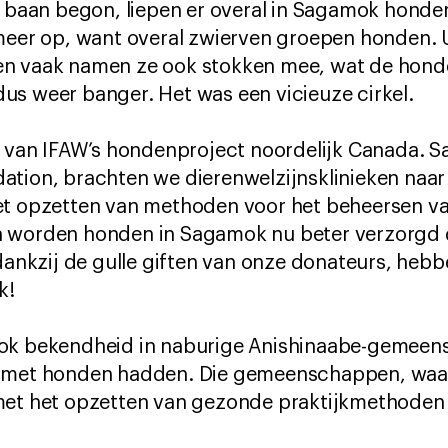
e baan begon, liepen er overal in Sagamok honde
 meer op, want overal zwierven groepen honden. 
n vaak namen ze ook stokken mee, wat de honde
us weer banger. Het was een vicieuze cirkel.
in van IFAW’s hondenproject noordelijk Canada. 
ation, brachten we dierenwelzijnsklinieken na
et opzetten van methoden voor het beheersen va
 worden honden in Sagamok nu beter verzorgd d
 dankzij de gulle giften van onze donateurs, heb
k!
ook bekendheid in naburige Anishinaabe-gemeen
n met honden hadden. Die gemeenschappen, waar
met het opzetten van gezonde praktijkmethoden