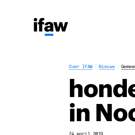
Over IFAW
Nieuws
Gemee
honde
in No
24 april 2019