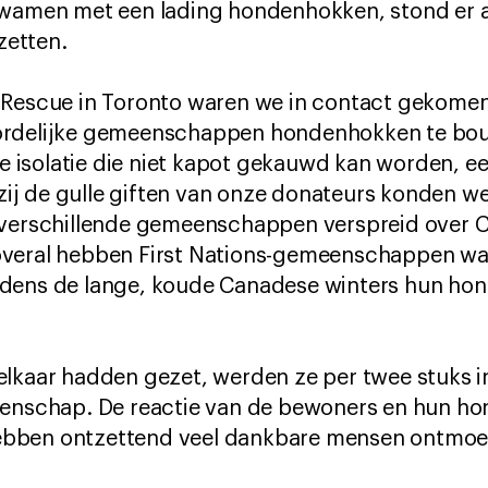
kwamen met een lading hondenhokken, stond er 
 zetten.
 Rescue in Toronto waren we in contact gekome
ordelijke gemeenschappen hondenhokken te bouw
isolatie die niet kapot gekauwd kan worden, een
nkzij de gulle giften van onze donateurs konden w
 verschillende gemeenschappen verspreid over C
overal hebben First Nations-gemeenschappen w
jdens de lange, koude Canadese winters hun ho
elkaar hadden gezet, werden ze per twee stuks 
eenschap. De reactie van de bewoners en hun h
bben ontzettend veel dankbare mensen ontmoet