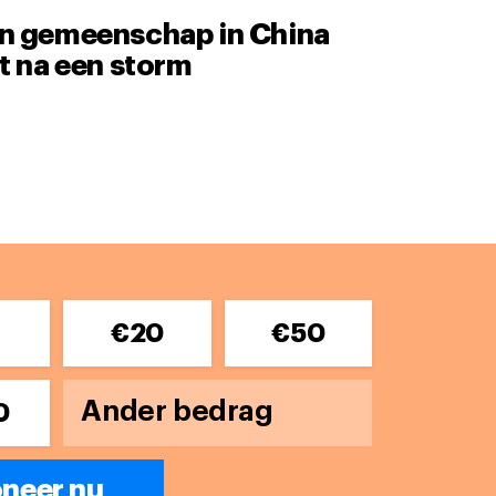
n gemeenschap in China
t na een storm
0
€20
€50
0
neer nu