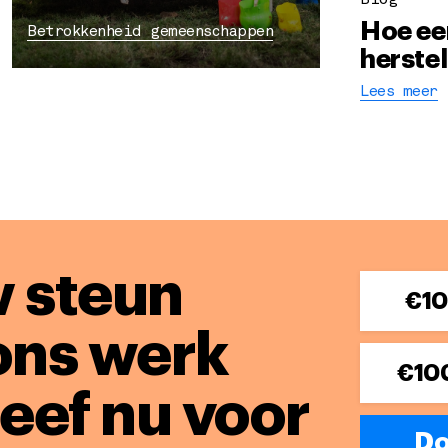
Blog
Hoe ee
Betrokkenheid gemeenschappen
herstel
Lees meer
 steun
€1
ons werk
€10
Geef nu voor
Do