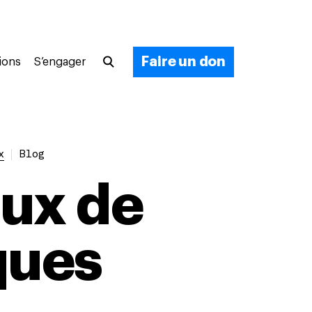
Faire un don
ions
S’engager
x
Blog
aux de
ques