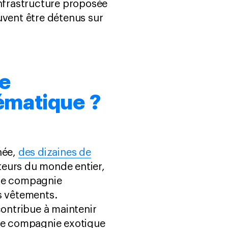
infrastructure proposée
uvent être détenus sur
de
ématique ?
née,
des dizaines de
teurs du monde entier,
 de compagnie
s vêtements.
ontribue à maintenir
 de compagnie exotique