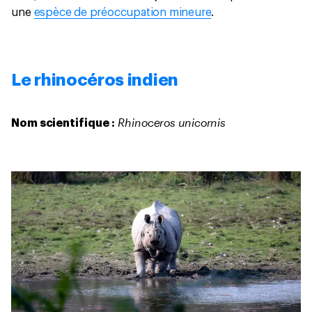
une
espèce de préoccupation mineure
.
Le rhinocéros indien
Rhinoceros unicornis
Nom scientifique :