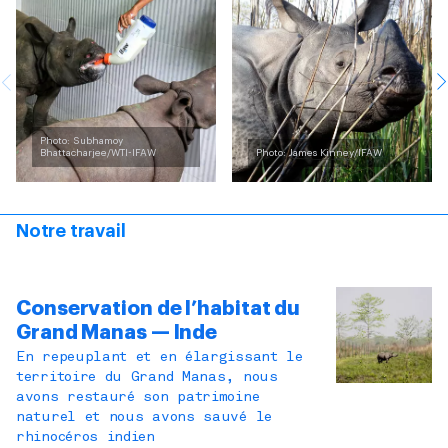
Photo: Subhamoy
Bhattacharjee/WTI-IFAW
Photo: James Kinney/IFAW
Notre travail
Conservation de l’habitat du
Grand Manas — Inde
En repeuplant et en élargissant le
territoire du Grand Manas, nous
avons restauré son patrimoine
naturel et nous avons sauvé le
rhinocéros indien