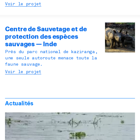
Voir le projet
Centre de Sauvetage et de
protection des espèces
sauvages — Inde
Près du parc national de kaziranga,
une seule autoroute menace toute la
faune sauvage.
Voir le projet
Actualités