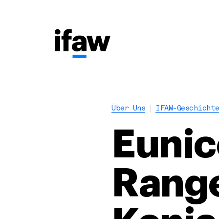
Über Uns
IFAW-Geschicht
Eunice
Range