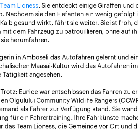
m
Team Lioness
. Sie entdeckt einige Giraffen und
b. Nachdem sie den Elefanten ein wenig gefolgt i
lb gesund wirkt, fährt sie weiter. Sie ist froh, da
 mit dem Fahrzeug zu patrouillieren, ohne auf i
 sie herumfahren.
ngerin in Amboseli das Autofahren gelernt und e
chalischen Maasai-Kultur wird das Autofahren im
 Tätigkeit angesehen.
Trotz: Eunice war entschlossen das Fahren zu er
 den Olgulului Community Wildlife Rangers (OCWR)
iemand als Fahrer zur Verfügung stand. Sie wand
g für ein Fahrertraining. Ihre Fahrkünste mache
r das Team Lioness, die Gemeinde vor Ort und d