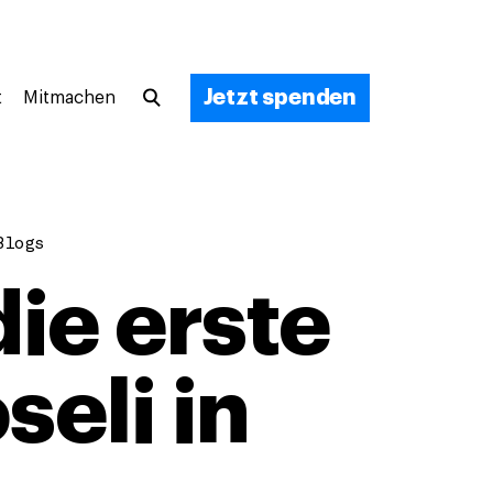
Jetzt spenden
t
Mitmachen
Blogs
die erste
eli in