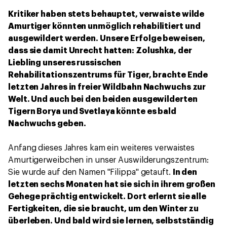
Kritiker haben stets behauptet, verwaiste wilde
Amurtiger könnten unmöglich rehabilitiert und
ausgewildert werden. Unsere Erfolge beweisen,
dass sie damit Unrecht hatten: Zolushka, der
Liebling unseres russischen
Rehabilitationszentrums für Tiger, brachte Ende
letzten Jahres in freier Wildbahn Nachwuchs zur
Welt. Und auch bei den beiden ausgewilderten
Tigern Borya und Svetlaya könnte es bald
Nachwuchs geben.
Anfang dieses Jahres kam ein weiteres verwaistes
Amurtigerweibchen in unser Auswilderungszentrum:
Sie wurde auf den Namen "Filippa" getauft.
In den
letzten sechs Monaten hat sie sich in ihrem großen
Gehege prächtig entwickelt. Dort erlernt sie alle
Fertigkeiten, die sie braucht, um den Winter zu
überleben. Und bald wird sie lernen, selbstständig