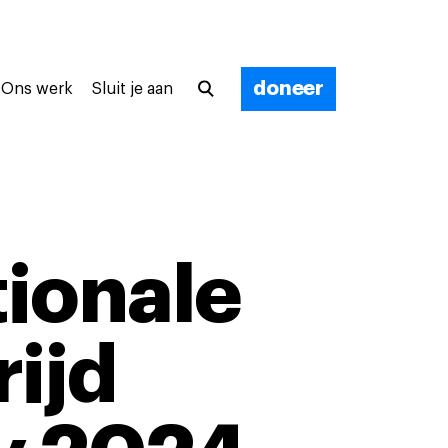
doneer
Ons werk
Sluit je aan
tionale
ijd