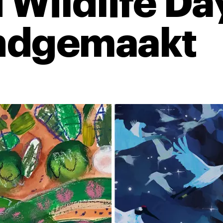
 Wildlife D
ndgemaakt