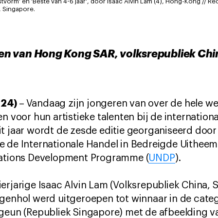
stvorm' en 'Beste van 4-6 jaar', door Isaac Alvin Lam (4), Hong-Kong // Rec
, Singapore.
n van Hong Kong SAR, volksrepubliek Chin
024)
–
Vandaag zijn jongeren van over de hele w
n voor hun artistieke talenten bij de internation
it jaar wordt de zesde editie georganiseerd doo
e de Internationale Handel in Bedreigde Uitheem
Nations Development Programme (
UNDP
).
ierjarige Isaac Alvin Lam (Volksrepubliek China
genhol werd uitgeroepen tot winnaar in de categ
ngeun (Republiek Singapore) met de afbeelding 