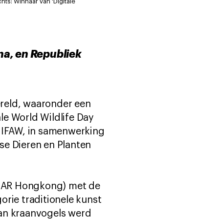
hts: Winnaar van 'Digitale
a, en Republiek
ereld, waaronder een
ale World Wildlife Day
r IFAW, in samenwerking
se Dieren en Planten
, SAR Hongkong) met de
orie traditionele kunst
van kraanvogels werd