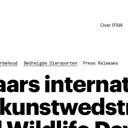
Over IFAW
rbehoud
Bedreigde Diersoorten
Press Releases
ars interna
kunstwedstr