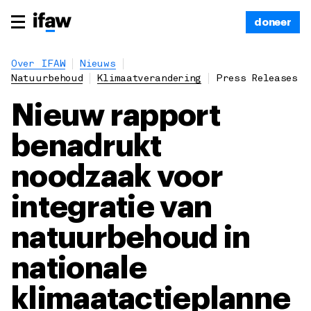
doneer
Over IFAW
Nieuws
Natuurbehoud
Klimaatverandering
Press Releases
Nieuw rapport
benadrukt
noodzaak voor
integratie van
natuurbehoud in
nationale
klimaatactieplanne